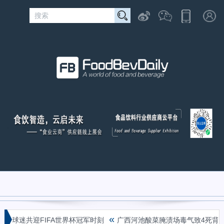
«
球迷共迎FIFA世界杯冠军时刻
广西河池酸菜腌渍场毒气致4死背后