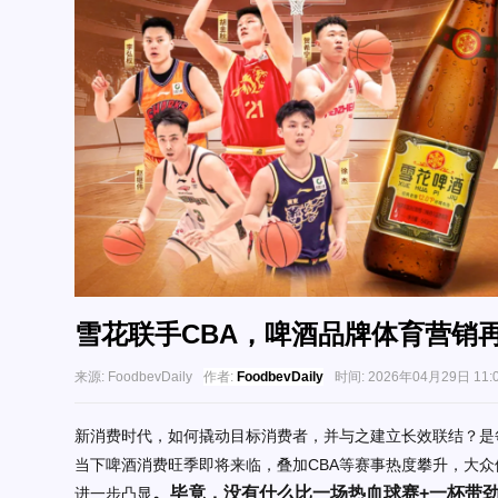
雪花联手CBA，啤酒品牌体育营销
来源:
FoodbevDaily
作者:
FoodbevDaily
时间:
2026年04月29日 11:
新消费时代，如何撬动目标消费者，并与之建立长效联结？是
当下啤酒消费旺季即将来临，叠加CBA等赛事热度攀升，大
。毕竟，没有什么比一场热血球赛+一杯带劲
进一步凸显