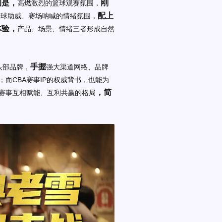
的是，
刚
高燃激烈的篮球观赛氛围，
配上
看球助威、赛场呐喊的情绪氛围，
体验，
产品、场景、情绪三者形成自然
手握
头部品牌，
强大渠道网络、品牌
而CBA赛事IP的权威背书，也能为
，简
赛事互相赋能、互利共赢的格局