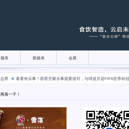
新服务
新媒体
会展
看赛有乐事！群星齐聚乐事观赛派对，与球迷共迎FIFA世界杯冠军时刻
销再落一子！