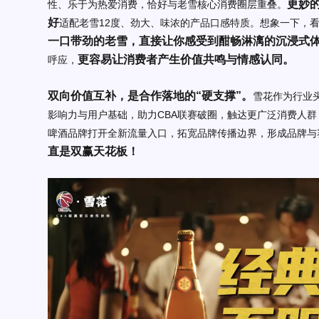
更妙
性、乐于为热爱消费，恰好与老雪核心消费圈层重叠。
好
适配老雪12度、劲大、味浓的产品口感特质。想象一下，
一口带劲的老雪，直接让你感受到酣畅淋漓的沉浸式
更容易让消费者产生价值共鸣与情感认同。
呼应，
双向价值互补，是合作落地的“硬支撑”。
雪花作为行业
影响力与用户基础，助力CBA联赛破圈，触达更广泛消费人群；
啤酒品牌打开全新流量入口，拓宽品牌传播边界，形成品牌与
直是双赢天花板！