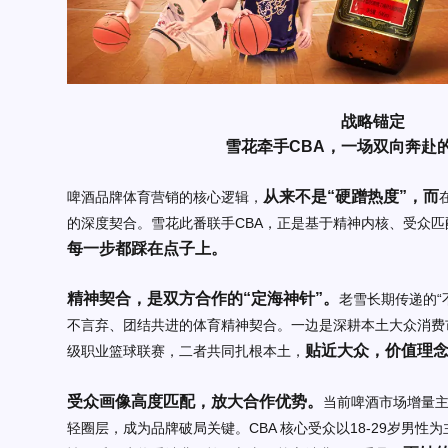
战略锚定
雪花牵手CBA，一场双向奔赴
从来不是“硬蹭热度”，而
啤酒品牌体育营销的核心逻辑，
的深度契合。雪花此番联手CBA，正是基于精神内核、受众
每一步都踩在点子上。
精神契合，是双方合作的“定海神针”。
老雪长期传递的“
不言弃、团结共进的体育精神契合。一边是深耕本土大众消费
贴近大众，价值理
级职业篮球联赛，二者共同扎根本土，
受众画像高度匹配，放大合作优势。
当前啤酒市场增量主
轻圈层，成为品牌破局关键。CBA 核心受众以18-29岁男