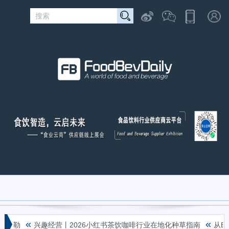
«
«
在弥勒
兴趣经营丨2026小红书茶饮咖啡行业在地化种草指南
从En