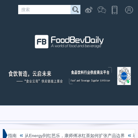
«
«
种草指南
从Energy到红芭乐，康师傅冰红茶如何扩张产品边界
看赛