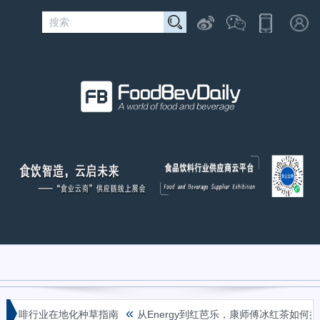
«
咖啡行业在地化种草指南
从Energy到红芭乐，康师傅冰红茶如何扩张