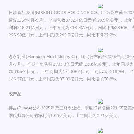
日清食品集团(NISSIN FOODS HOLDINGS CO., LTD)公布截
绩(2025年4月-9月)。当期营收3732.4亿日元(约23.9亿美元)，
利润318.21亿日元，上年同期为416.7亿日元，同比下降23.6
225.98亿日元，上年同期为290.5亿日元，同比下降22.2%。
森永乳业(Morinaga Milk Industry Co., Ltd.)公布截至2025
月-9月)。当期净销售额2933.3亿日元(约18.8亿美元)，上年同期
208.05亿日元，上年同期为174.99亿日元，同比增长18.9
146.37亿日元，上年同期为97.09亿日元，同比增长50.8%。
农产品
邦吉(Bunge)公布2025年第三财季业绩。季度净销售额221.55亿
季度归属公司的净利润1.66亿美元，上年同期为2.21亿美元。