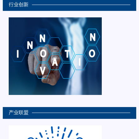
行业创新
产业联盟