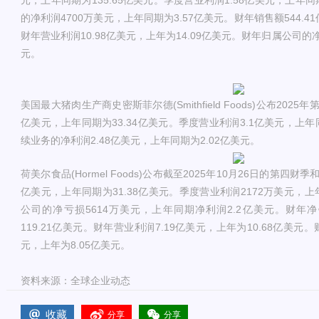
的净利润4700万美元，上年同期为3.57亿美元。财年销售额544.41
财年营业利润10.98亿美元，上年为14.09亿美元。财年归属公司的
元。
美国最大猪肉生产商史密斯菲尔德(Smithfield Foods)公布202
亿美元，上年同期为33.34亿美元。季度营业利润3.1亿美元，上年
续业务的净利润2.48亿美元，上年同期为2.02亿美元。
荷美尔食品(Hormel Foods)公布截至2025年10月26日的第四财
亿美元，上年同期为31.38亿美元。季度营业利润2172万美元，上
公司的净亏损5614万美元，上年同期净利润2.2亿美元。财年净销
119.21亿美元。财年营业利润7.19亿美元，上年为10.68亿美元
元，上年为8.05亿美元。
资料来源：全球企业动态
收藏
分享
分享