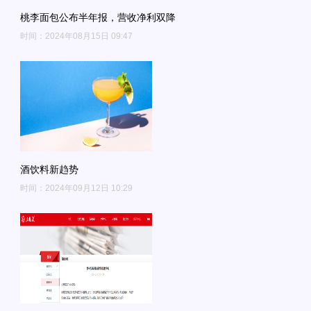
桃李面包公布半年报，营收净利双降
时间：2024年08月15日 09:47
酒饮料新趋势
时间：2024年09月12日 10:29