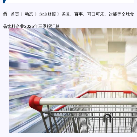
首页
》
动态
》
企业财报
》
雀巢、百事、可口可乐、达能等全球食
品饮料企业2025年三季报汇总